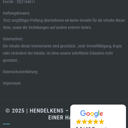
Eori-Nr. : DE2144611
Haftungshinweis
Trotz sorgfältiger Prüfung übernehmen wir keine Gewähr für die Inhalte dieser
Seite, sowie die Verlinkungen auf andere externe Seiten.
Datenschutz:
Die Inhalte dieser Internetseite sind geschützt. Jede Vervielfältigung, Kopie
oder verändern der Inhalte, ist ohne unsere schriftliche Erlaubnis nicht
gestattet.
Datenschutzerklärung
Impressum
© 2025 | HENDELKENS – LABORTECHNIK AUS
EINER HAND